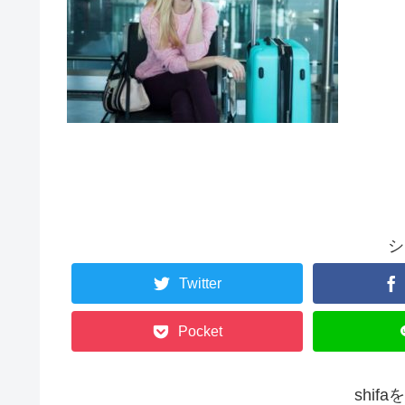
シ
Twitter
Pocket
shif