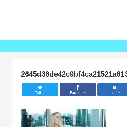
2645d36de42c9bf4ca21521a61
Twitter
Facebook
はてブ