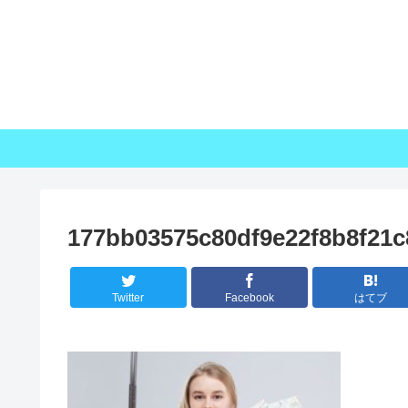
177bb03575c80df9e22f8b8f21c
Twitter
Facebook
はてブ