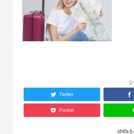
シ
Twitter
Pocket
shif