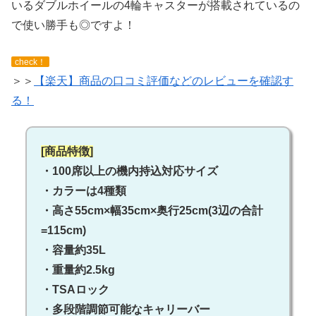
いるダブルホイールの4輪キャスターが搭載されているの
で使い勝手も◎ですよ！
check！
＞＞
【楽天】商品の口コミ評価などのレビューを確認す
る！
[商品特徴]
・100席以上の機内持込対応サイズ
・カラーは4種類
・高さ55cm×幅35cm×奥行25cm(3辺の合計
=115cm)
・容量約35L
・重量約2.5kg
・TSAロック
・多段階調節可能なキャリーバー