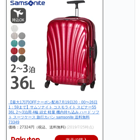
【最大1万円OFFクーポン配布7月19日20：00〜26日
1：59まで】サムソナイト コスモライト スピナー55
36L 2〜3泊用 4輪 頑丈 軽量 機内持ち込み ハード ソフ
ト スーツケース 旅行カバン samsonite 送料無料
73349
価格：27324円（税込、送料無料)
(2019/7/25時点)