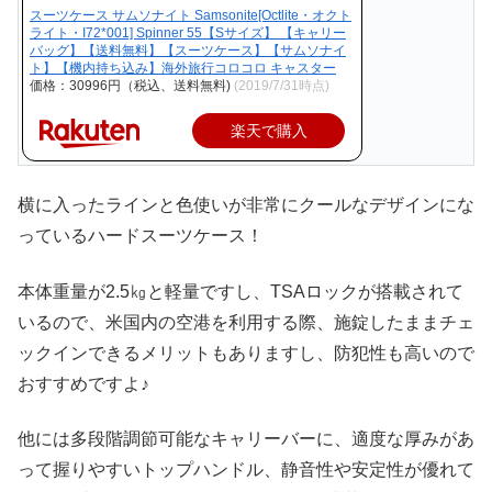
スーツケース サムソナイト Samsonite[Octlite・オクト
ライト・I72*001] Spinner 55【Sサイズ】 【キャリー
バッグ】【送料無料】【スーツケース】【サムソナイ
ト】【機内持ち込み】海外旅行コロコロ キャスター
価格：30996円（税込、送料無料)
(2019/7/31時点)
楽天で購入
横に入ったラインと色使いが非常にクールなデザインにな
っているハードスーツケース！
本体重量が2.5㎏と軽量ですし、TSAロックが搭載されて
いるので、米国内の空港を利用する際、施錠したままチェ
ックインできるメリットもありますし、防犯性も高いので
おすすめですよ♪
他には多段階調節可能なキャリーバーに、適度な厚みがあ
って握りやすいトップハンドル、静音性や安定性が優れて