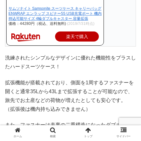
サムソナイト Samsonite スーツケース キャリーバッグ
ENWRAP エンラップ スピナー55 USB充電ポート 機内
持込可能サイズ 4輪ダブルキャスター 容量拡張
価格：44280円（税込、送料無料)
(2019/7/31時点)
楽天で購入
洗練されたシンプルなデザインに優れた機能性をプラスし
たハードスーツケース！
拡張機能が搭載されており、側面を1周するファスナーを
開くと通常35Lから43Lまで拡張することが可能なので、
旅先でお土産などの荷物が増えたとしても安心です。
（拡張後は機内持ち込みできません）
また、ファスナーは表裏の二重構造になったダブルジッパ
ーになっているので、刃物などでも裂けにくく、TSAロッ
ホーム
検索
トップ
サイドバー